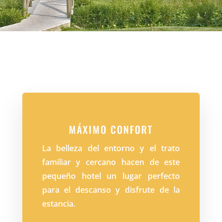
MÁXIMO CONFORT
La belleza del entorno y el trato
familiar y cercano hacen de este
pequeño hotel un lugar perfecto
para el descanso y disfrute de la
estancia.