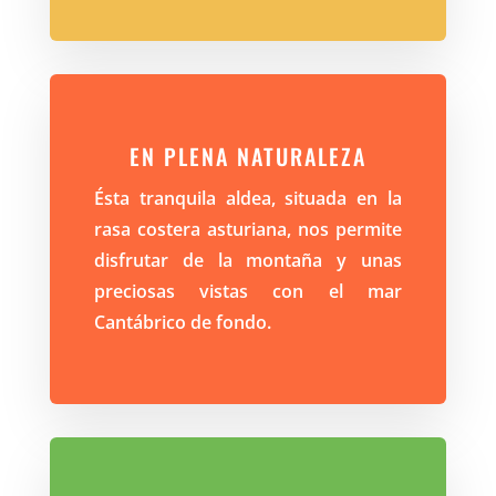
EN PLENA NATURALEZA
Ésta tranquila aldea, situada en la
rasa costera asturiana, nos permite
disfrutar de la montaña y unas
preciosas vistas con el mar
Cantábrico de fondo.